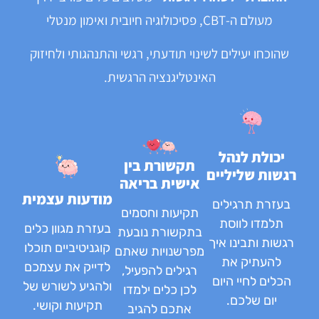
מעולם ה-CBT, פסיכולוגיה חיובית ואימון מנטלי
שהוכחו יעילים לשינוי תודעתי, רגשי והתנהגותי ולחיזוק
האינטליגנציה הרגשית.
יכולת לנהל
תקשורת בין
רגשות שליליים
אישית בריאה
מודעות עצמית
בעזרת תרגילים
תקיעות וחסמים
תלמדו לווסת
בעזרת מגוון כלים
בתקשורת נובעת
רגשות ותבינו איך
קוגניטיביים תוכלו
מפרשנויות שאתם
להעתיק את
לדייק את עצמכם
רגילים להפעיל,
הכלים לחיי היום
ולהגיע לשורש של
לכן כלים ילמדו
יום שלכם.
תקיעות וקושי.
אתכם להגיב