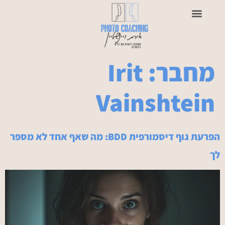
מחבר:
Irit
Vainshtein
הפרעת גוף דיסמורפית BDD: מה שאף אחד לא מספר
לך