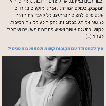
עבור רבים מאיתנו, אך לעתים קרובות נראה כי הוא
חמקמק. בעולם המודרני, אנחנו מוקפים בגירויים
אינסופיים ולחצים חברתיים, קל לאבד את הדרך
לאושר אמיתי. בבלוג זה, נחקור לעומק את הסיבות
לקושי בהשגת אושר ואציע פתרונות מעשיים שיכולים
לעזור […]
איך להתמודד עם תקופות קשות ולמצוא כוח פנימי?